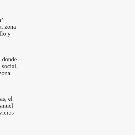
m²
a, zona
llo y
, donde
 social,
 zona
as, el
Manuel
vicios