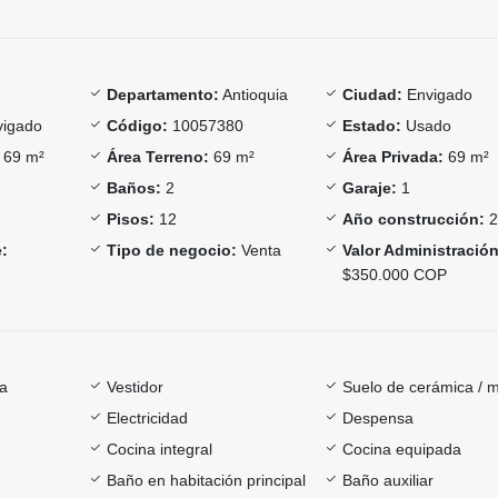
Departamento:
Antioquia
Ciudad:
Envigado
igado
Código:
10057380
Estado:
Usado
69 m²
Área Terreno:
69 m²
Área Privada:
69 m²
Baños:
2
Garaje:
1
Pisos:
12
Año construcción:
2
:
Tipo de negocio:
Venta
Valor Administración
$350.000 COP
ía
Vestidor
Suelo de cerámica / 
Electricidad
Despensa
Cocina integral
Cocina equipada
Baño en habitación principal
Baño auxiliar