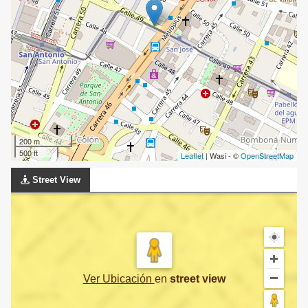
200 m
500 ft
Leaflet
| Wasi - ©
OpenStreetMap
Street View
Ver Ubicación
en
street view