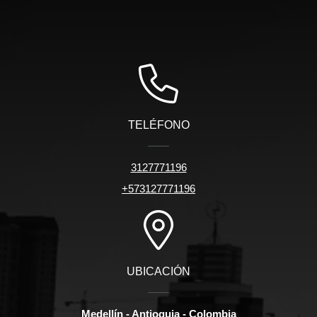
TELÉFONO
3127771196
+573127771196
UBICACIÓN
Medellín - Antioquia - Colombia