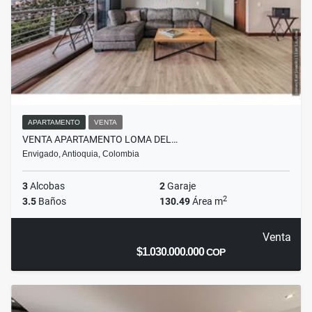
APARTAMENTO
VENTA
VENTA APARTAMENTO LOMA DEL…
Envigado, Antioquia, Colombia
3
Alcobas
2
Garaje
2
3.5
Baños
130.49
Área m
Venta
$1.030.000.000
COP