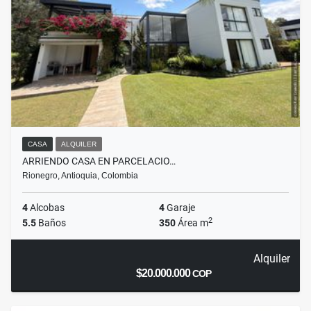
CASA
ALQUILER
ARRIENDO CASA EN PARCELACIO…
Rionegro, Antioquia, Colombia
4
Alcobas
4
Garaje
2
5.5
Baños
350
Área m
Alquiler
$20.000.000
COP