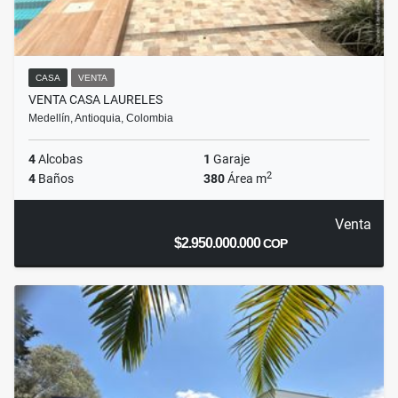
CASA
VENTA
VENTA CASA LAURELES
Medellín, Antioquia, Colombia
4
Alcobas
1
Garaje
2
4
Baños
380
Área m
Venta
$2.950.000.000
COP