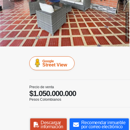
Google
Street View
Precio de venta
$1.050.000.000
Pesos Colombianos
Descargar
Recomendar inmueble
información
por correo electrónico