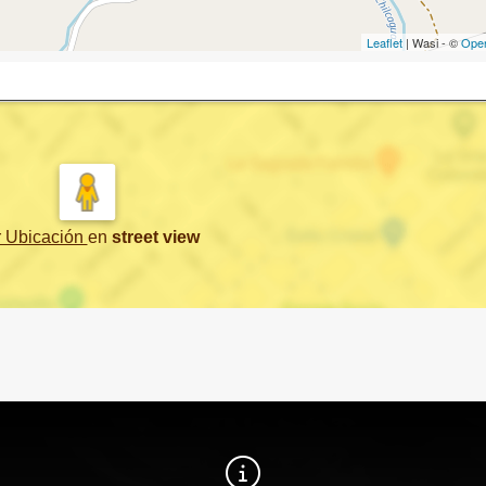
Leaflet
| Wasi - ©
Ope
r Ubicación
en
street view