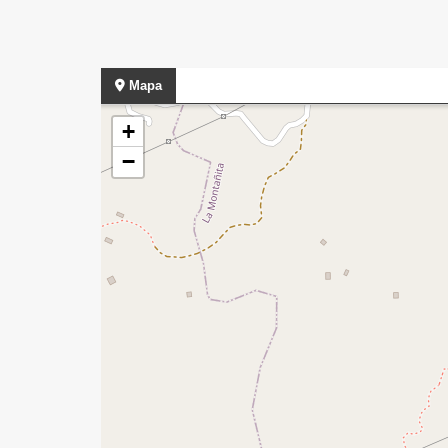
Mapa
+
−