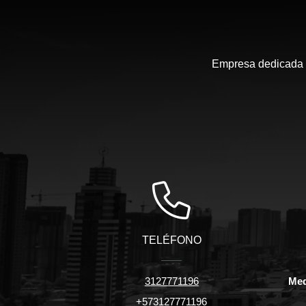
Empresa dedicada a
TELÉFONO
3127771196
Med
+573127771196