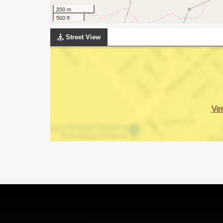
200 m
500 ft
Street View
Ve