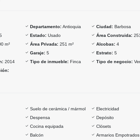
Departamento:
Antioquia
Ciudad:
Barbosa
5
Estado:
Usado
Área Construida:
25
0 m²
Área Privada:
251 m²
Alcobas:
4
Garaje:
5
Estrato:
5
n:
2014
Tipo de inmueble:
Finca
Tipo de negocio:
Ve
ción:
Suelo de cerámica / mármol
Electricidad
Despensa
Depósito
Cocina equipada
Clósets
Balcón
Armarios Empotrados