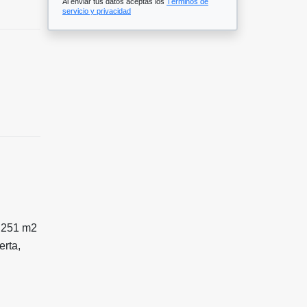
Al enviar tus datos aceptas los
Términos de
servicio y privacidad
e 251 m2
erta,